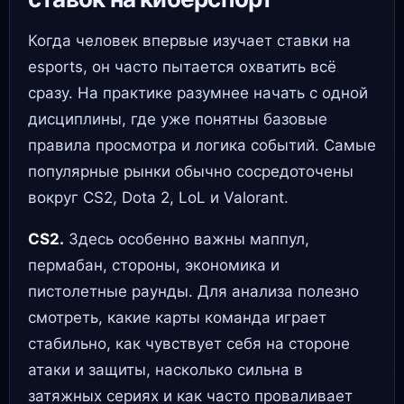
Когда человек впервые изучает ставки на
esports, он часто пытается охватить всё
сразу. На практике разумнее начать с одной
дисциплины, где уже понятны базовые
правила просмотра и логика событий. Самые
популярные рынки обычно сосредоточены
вокруг CS2, Dota 2, LoL и Valorant.
CS2.
Здесь особенно важны маппул,
пермабан, стороны, экономика и
пистолетные раунды. Для анализа полезно
смотреть, какие карты команда играет
стабильно, как чувствует себя на стороне
атаки и защиты, насколько сильна в
затяжных сериях и как часто проваливает