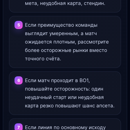
мета, неудобная карта, стендин.
Если преимущество команды
выглядит умеренным, а матч
ожидается плотным, рассмотрите
более осторожные рынки вместо
точного счёта.
Если матч проходит в BO1,
повышайте осторожность: один
неудачный старт или неудобная
карта резко повышают шанс апсета.
Если линия по основному исходу