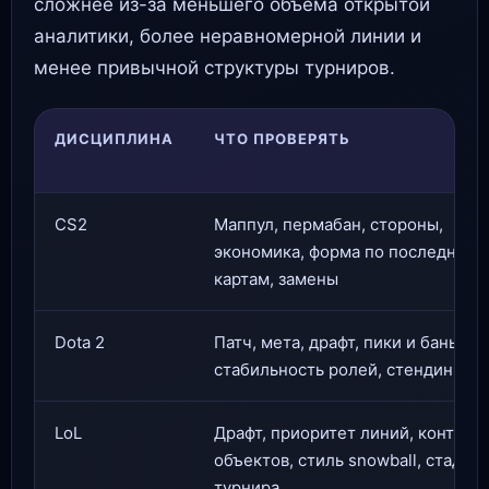
сложнее из-за меньшего объёма открытой
аналитики, более неравномерной линии и
менее привычной структуры турниров.
ДИСЦИПЛИНА
ЧТО ПРОВЕРЯТЬ
CS2
Маппул, пермабан, стороны,
экономика, форма по последним
картам, замены
Dota 2
Патч, мета, драфт, пики и баны, т
стабильность ролей, стендин
LoL
Драфт, приоритет линий, контрол
объектов, стиль snowball, стадия
турнира