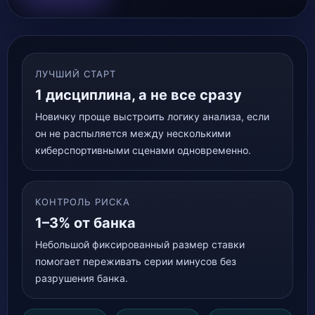
ЛУЧШИЙ СТАРТ
1 дисциплина, а не все сразу
Новичку проще выстроить логику анализа, если
он не распыляется между несколькими
киберспортивными сценами одновременно.
КОНТРОЛЬ РИСКА
1–3% от банка
Небольшой фиксированный размер ставки
помогает переживать серии минусов без
разрушения банка.