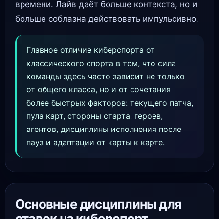
времени. Лайв даёт больше контекста, но и
больше соблазна действовать импульсивно.
Главное отличие киберспорта от
классического спорта в том, что сила
команды здесь часто зависит не только
от общего класса, но и от сочетания
более быстрых факторов: текущего патча,
пула карт, стороны старта, героев,
агентов, дисциплины исполнения после
пауз и адаптации от карты к карте.
Основные дисциплины для
ставок на киберспорт