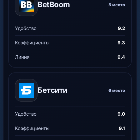
BetBoom
5 место
Удобство
9.2
Коэффициенты
9.3
Линия
9.4
Бетсити
6 место
Удобство
9.0
Коэффициенты
9.1