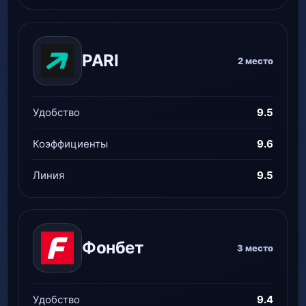
PARI
2 место
Удобство
9.5
Коэффициенты
9.6
Линия
9.5
Фонбет
3 место
Удобство
9.4