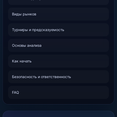
Виды рынков
Турниры и предсказуемость
Основы анализа
Как начать
Безопасность и ответственность
FAQ