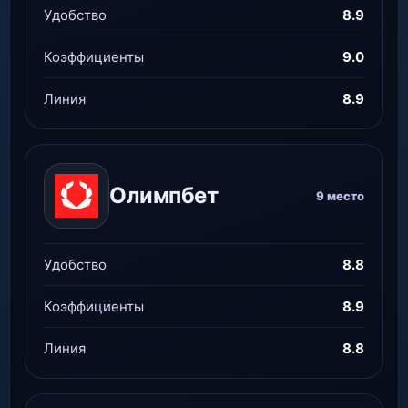
Удобство
8.9
Коэффициенты
9.0
Линия
8.9
Олимпбет
9 место
Удобство
8.8
Коэффициенты
8.9
Линия
8.8