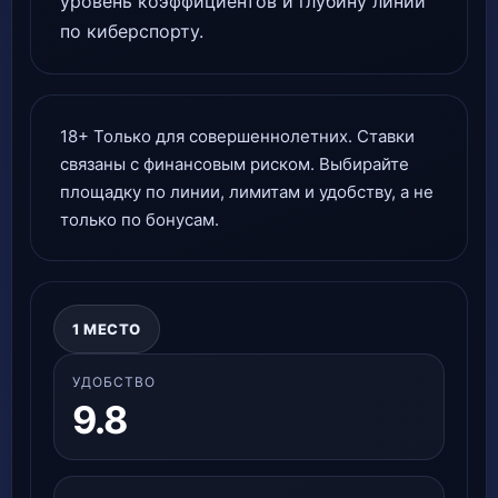
уровень коэффициентов и глубину линии
по киберспорту.
18+ Только для совершеннолетних. Ставки
связаны с финансовым риском. Выбирайте
площадку по линии, лимитам и удобству, а не
только по бонусам.
1 МЕСТО
УДОБСТВО
9.8