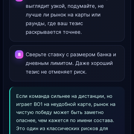
выглядит узкой, подумайте, не
лучше ли рынок на карты или
раунды, где ваш тезис
раскрывается точнее.
Сверьте ставку с размером банка и
дневным лимитом. Даже хороший
тезис не отменяет риск.
Если команда сильнее на дистанции, но
играет BO1 на неудобной карте, рынок на
чистую победу может быть заметно
опаснее, чем кажется по имени состава.
Это один из классических рисков для