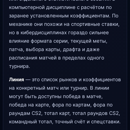
компьютерной дисциплине с расчётом по
заранее установленным коэффициентам. По
механике они похожи на спортивные ставки,
но в кибердисциплинах гораздо сильнее
влияние формата серии, текущей меты,
патча, выбора карты, драфта и даже
расписания матчей в пределах одного
турнира.
Линия
— это список рынков и коэффициентов
на конкретный матч или турнир. В линии
могут быть доступны победа в матче,
победа на карте, фора по картам, фора по
раундам CS2, тотал карт, тотал раундов CS2,
командный тотал, точный счёт и спецставки.