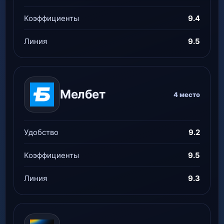
Коэффициенты
9.4
Линия
9.5
Мелбет
4 место
Удобство
9.2
Коэффициенты
9.5
Линия
9.3