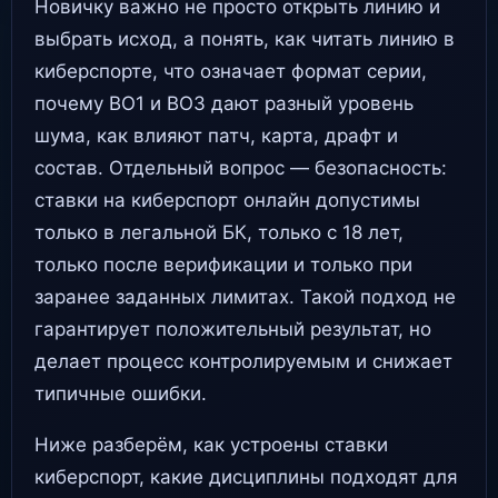
Новичку важно не просто открыть линию и
выбрать исход, а понять, как читать линию в
киберспорте, что означает формат серии,
почему BO1 и BO3 дают разный уровень
шума, как влияют патч, карта, драфт и
состав. Отдельный вопрос — безопасность:
ставки на киберспорт онлайн допустимы
только в легальной БК, только с 18 лет,
только после верификации и только при
заранее заданных лимитах. Такой подход не
гарантирует положительный результат, но
делает процесс контролируемым и снижает
типичные ошибки.
Ниже разберём, как устроены ставки
киберспорт, какие дисциплины подходят для