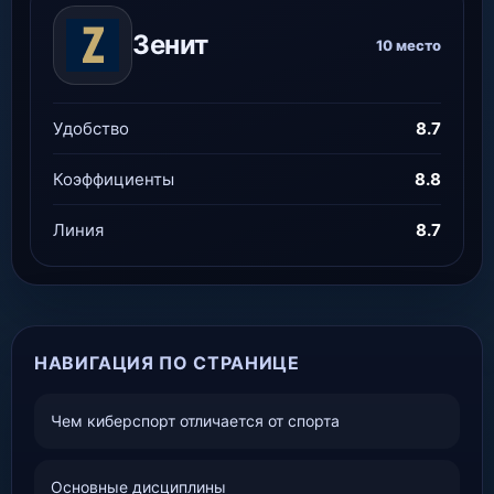
Зенит
10 место
Удобство
8.7
Коэффициенты
8.8
Линия
8.7
НАВИГАЦИЯ ПО СТРАНИЦЕ
Чем киберспорт отличается от спорта
Основные дисциплины