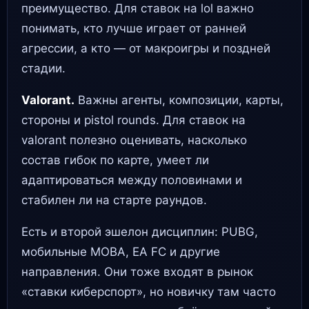
преимущество. Для ставок на lol важно
понимать, кто лучше играет от ранней
агрессии, а кто — от макроигры и поздней
стадии.
Valorant.
Важны агенты, композиции, карты,
стороны и pistol rounds. Для ставок на
valorant полезно оценивать, насколько
состав гибок по карте, умеет ли
адаптироваться между половинами и
стабилен ли на старте раундов.
Есть и второй эшелон дисциплин: PUBG,
мобильные MOBA, EA FC и другие
направления. Они тоже входят в рынок
«ставки киберспорт», но новичку там часто