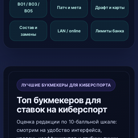
BO1 / BO3 /
Патч и мета
Драфт и карты
BO5
Состав и
LAN / online
Лимиты банка
замены
ЛУЧШИЕ БУКМЕКЕРЫ ДЛЯ КИБЕРСПОРТА
Топ букмекеров для
ставок на киберспорт
Оценка редакции по 10-балльной шкале:
смотрим на удобство интерфейса,