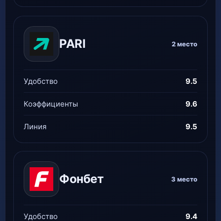
PARI
2 место
Удобство
9.5
Коэффициенты
9.6
Линия
9.5
Фонбет
3 место
Удобство
9.4