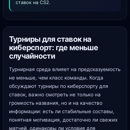
ставок на CS2.
Турниры для ставок на
киберспорт: где меньше
случайности
Турнирная среда влияет на предсказуемость
не меньше, чем класс команды. Когда
обсуждают турниры по киберспорту для
ставок, важно смотреть не только на
громкость названия, но и на качество
информации: есть ли стабильные составы,
понятная мотивация, достаточно ли свежих
матчей, одинаковы ли условия для