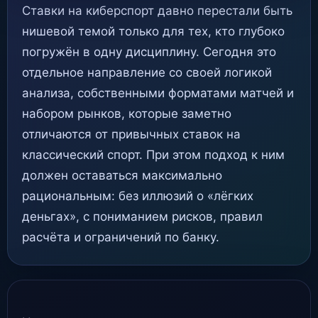
Ставки на киберспорт давно перестали быть
нишевой темой только для тех, кто глубоко
погружён в одну дисциплину. Сегодня это
отдельное направление со своей логикой
анализа, собственными форматами матчей и
набором рынков, которые заметно
отличаются от привычных ставок на
классический спорт. При этом подход к ним
должен оставаться максимально
рациональным: без иллюзий о «лёгких
деньгах», с пониманием рисков, правил
расчёта и ограничений по банку.