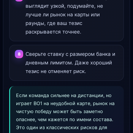
выглядит узкой, подумайте, не
лучше ли рынок на карты или
раунды, где ваш тезис
раскрывается точнее.
Сверьте ставку с размером банка и
дневным лимитом. Даже хороший
тезис не отменяет риск.
Если команда сильнее на дистанции, но
играет BO1 на неудобной карте, рынок на
чистую победу может быть заметно
опаснее, чем кажется по имени состава.
Это один из классических рисков для