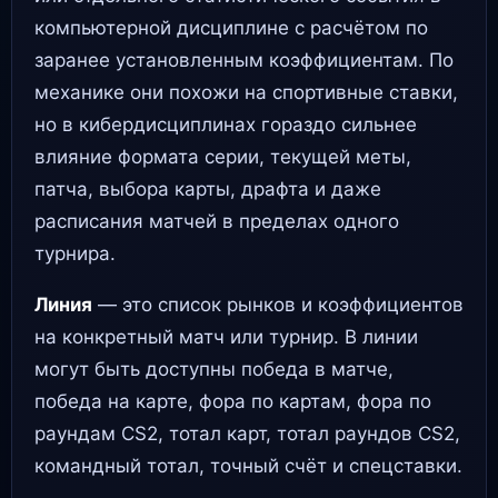
компьютерной дисциплине с расчётом по
заранее установленным коэффициентам. По
механике они похожи на спортивные ставки,
но в кибердисциплинах гораздо сильнее
влияние формата серии, текущей меты,
патча, выбора карты, драфта и даже
расписания матчей в пределах одного
турнира.
Линия
— это список рынков и коэффициентов
на конкретный матч или турнир. В линии
могут быть доступны победа в матче,
победа на карте, фора по картам, фора по
раундам CS2, тотал карт, тотал раундов CS2,
командный тотал, точный счёт и спецставки.