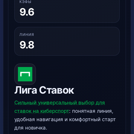
КЭФЫ
9.6
ЛИНИЯ
9.8
Лига Ставок
Сильный универсальный выбор для
ставок на киберспорт
: понятная линия,
удобная навигация и комфортный старт
для новичка.