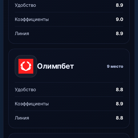
Удобство
8.9
Коэффициенты
9.0
Линия
8.9
Олимпбет
9 место
Удобство
8.8
Коэффициенты
8.9
Линия
8.8