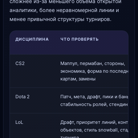
сложнее из-за меньшего объёма открытой
аналитики, более неравномерной линии и
менее привычной структуры турниров.
ДИСЦИПЛИНА
ЧТО ПРОВЕРЯТЬ
CS2
Маппул, пермабан, стороны,
экономика, форма по последним
картам, замены
Dota 2
Патч, мета, драфт, пики и баны, т
стабильность ролей, стендин
LoL
Драфт, приоритет линий, контрол
объектов, стиль snowball, стадия
турнира