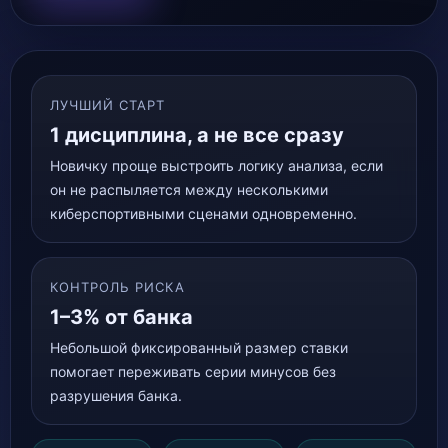
ЛУЧШИЙ СТАРТ
1 дисциплина, а не все сразу
Новичку проще выстроить логику анализа, если
он не распыляется между несколькими
киберспортивными сценами одновременно.
КОНТРОЛЬ РИСКА
1–3% от банка
Небольшой фиксированный размер ставки
помогает переживать серии минусов без
разрушения банка.