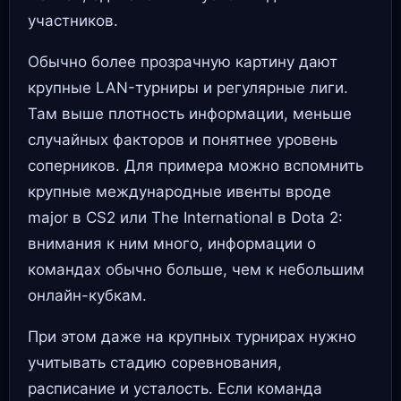
участников.
Обычно более прозрачную картину дают
крупные LAN-турниры и регулярные лиги.
Там выше плотность информации, меньше
случайных факторов и понятнее уровень
соперников. Для примера можно вспомнить
крупные международные ивенты вроде
major в CS2 или The International в Dota 2:
внимания к ним много, информации о
командах обычно больше, чем к небольшим
онлайн-кубкам.
При этом даже на крупных турнирах нужно
учитывать стадию соревнования,
расписание и усталость. Если команда