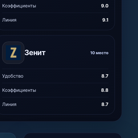
Коэффициенты
9.0
Линия
9.1
Зенит
10 место
Удобство
8.7
Коэффициенты
8.8
Линия
8.7