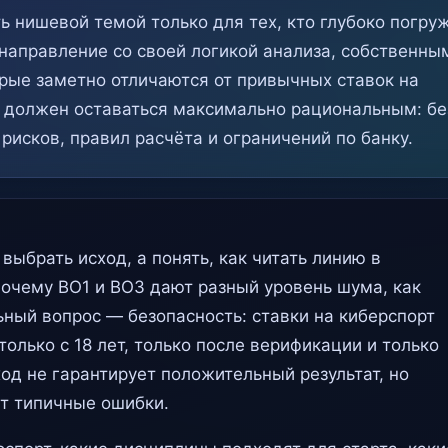
ь нишевой темой только для тех, кто глубоко погру
 направление со своей логикой анализа, собственны
рые заметно отличаются от привычных ставок на
им должен оставаться максимально рациональным: бе
рисков, правил расчёта и ограничений по банку.
выбрать исход, а понять, как читать линию в
почему BO1 и BO3 дают разный уровень шума, как
льный вопрос — безопасность: ставки на киберспорт
только с 18 лет, только после верификации и только
од не гарантирует положительный результат, но
т типичные ошибки.