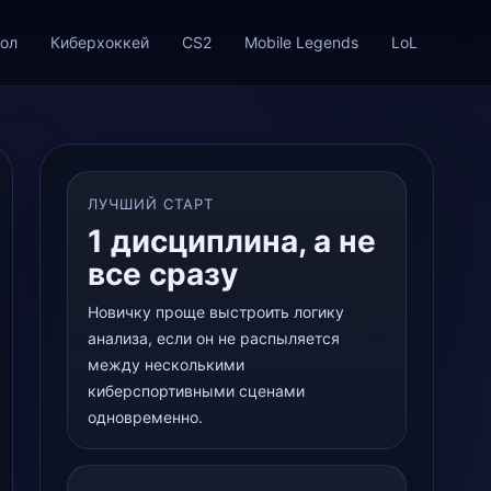
ол
Киберхоккей
CS2
Mobile Legends
LoL
ЛУЧШИЙ СТАРТ
1 дисциплина, а не
все сразу
Новичку проще выстроить логику
анализа, если он не распыляется
между несколькими
киберспортивными сценами
одновременно.